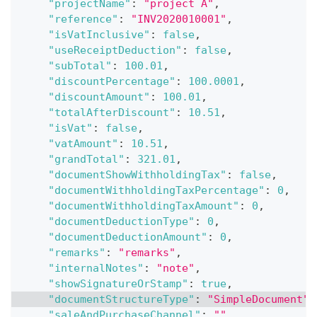
"projectName"
:
"project A"
,
"reference"
:
"INV2020010001"
,
"isVatInclusive"
:
false
,
"useReceiptDeduction"
:
false
,
"subTotal"
:
100.01
,
"discountPercentage"
:
100.0001
,
"discountAmount"
:
100.01
,
"totalAfterDiscount"
:
10.51
,
"isVat"
:
false
,
"vatAmount"
:
10.51
,
"grandTotal"
:
321.01
,
"documentShowWithholdingTax"
:
false
,
"documentWithholdingTaxPercentage"
:
0
,
"documentWithholdingTaxAmount"
:
0
,
"documentDeductionType"
:
0
,
"documentDeductionAmount"
:
0
,
"remarks"
:
"remarks"
,
"internalNotes"
:
"note"
,
"showSignatureOrStamp"
:
true
,
"documentStructureType"
:
"SimpleDocument"
,
"saleAndPurchaseChannel"
:
""
,