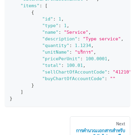
"items"
:
[
{
"id"
:
1
,
"type"
:
1
,
"name"
:
"Service"
,
"description"
:
"Type service"
,
"quantity"
:
1.1234
,
"unitName"
:
"บริการ"
,
"pricePerUnit"
:
100.0001
,
"total"
:
100.01
,
"sellChartOfAccountCode"
:
"41210"
,
"buyChartOfAccountCode"
:
""
}
]
}
Next
การคำนวณเอกสารสำหรับ