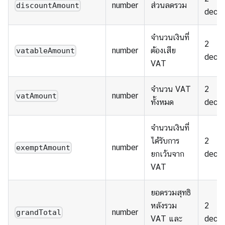
number
ส่วนลดรวม
discountAmount
decim
จำนวนเงินที่
2
number
ต้องเสีย
vatableAmount
decim
VAT
จำนวน VAT
2
number
vatAmount
ทั้งหมด
decim
จำนวนเงินที่
ได้รับการ
2
number
exemptAmount
ยกเว้นจาก
decim
VAT
ยอดรวมสุทธิ
หลังรวม
2
number
grandTotal
VAT และ
decim