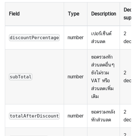
Decim
Field
Type
Description
suppo
เปอร์เซ็นต์
2
number
discountPercentage
ส่วนลด
decim
ยอดรวมหัก
ส่วนลดอื่นๆ
ยังไม่รวม
2
number
subTotal
VAT หรือ
decim
ส่วนลดเพิ่ม
เติม
ยอดรวมหลัง
2
number
totalAfterDiscount
หักส่วนลด
decim
2