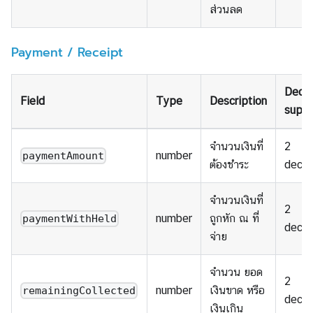
ส่วนลด
Payment / Receipt
Decim
Field
Type
Description
suppo
จำนวนเงินที่
2
number
paymentAmount
ต้องชำระ
decim
จำนวนเงินที่
2
number
ถูกหัก ณ ที่
paymentWithHeld
decim
จ่าย
จำนวน ยอด
2
number
เงินขาด หรือ
remainingCollected
decim
เงินเกิน