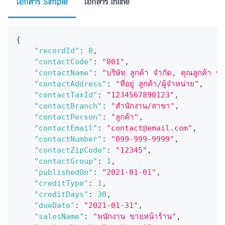
เอกสาร Simple
เอกสาร Inline
{
"recordId"
:
0
,
"contactCode"
:
"001"
,
"contactName"
:
"บริษัท ลูกค้า จำกัด, คุณลูกค้า ซื
"contactAddress"
:
"ที่อยู่ ลูกค้า/ผู้จำหน่าย"
,
"contactTaxId"
:
"1234567890123"
,
"contactBranch"
:
"สำนักงาน/สาขา"
,
"contactPerson"
:
"ลูกค้า"
,
"contactEmail"
:
"contact@email.com"
,
"contactNumber"
:
"099-999-9999"
,
"contactZipCode"
:
"12345"
,
"contactGroup"
:
1
,
"publishedOn"
:
"2021-01-01"
,
"creditType"
:
1
,
"creditDays"
:
30
,
"dueDate"
:
"2021-01-31"
,
"salesName"
:
"พนักงาน ขายหน้าร้าน"
,