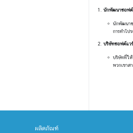
นักพัฒนาซอฟต์แ
นักพัฒนาซ
การทำโปรแ
บริษัทซอฟต์แวร์
บริษัทที่ใ
พวกเขาสาม
ผลิตภัณฑ์